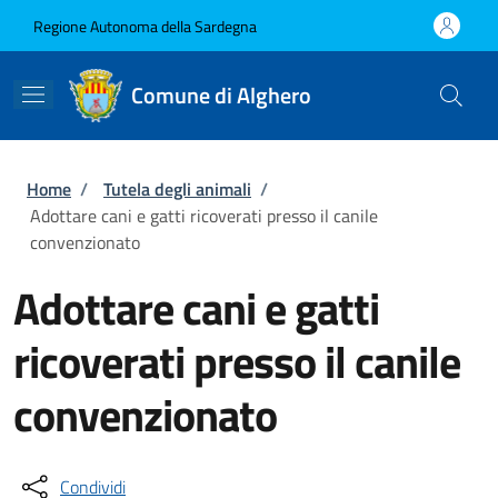
Salta al contenuto principale
Skip to footer content
Regione Autonoma della Sardegna
Comune di Alghero
Briciole di pane
Home
/
Tutela degli animali
/
Adottare cani e gatti ricoverati presso il canile
convenzionato
Adottare cani e gatti
ricoverati presso il canile
convenzionato
Condividi