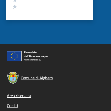
Valuta 1 stelle su 5
Comune di Alghero
Footer menu
Area riservata
Crediti