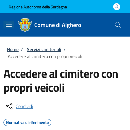
Salta al contenuto principale
Skip to footer content
Regione Autonoma della Sardegna
Comune di Alghero
Briciole di pane
Home
/
Servizi cimiteriali
/
Accedere al cimitero con propri veicoli
Accedere al cimitero con
propri veicoli
Condividi
Normativa di riferimento