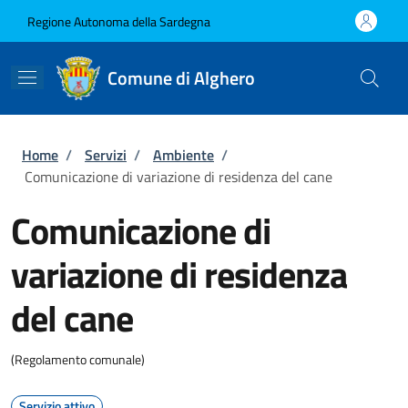
Salta al contenuto principale
Skip to footer content
Regione Autonoma della Sardegna
Comune di Alghero
Briciole di pane
Home
/
Servizi
/
Ambiente
/
Comunicazione di variazione di residenza del cane
Comunicazione di
variazione di residenza
del cane
(Regolamento comunale)
Servizio attivo