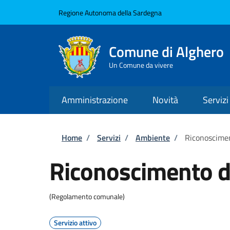
Salta al contenuto principale
Skip to footer content
Regione Autonoma della Sardegna
Comune di Alghero
Un Comune da vivere
Amministrazione
Novità
Servizi
Briciole di pane
Home
/
Servizi
/
Ambiente
/
Riconoscimen
Riconoscimento di
(Regolamento comunale)
Servizio attivo