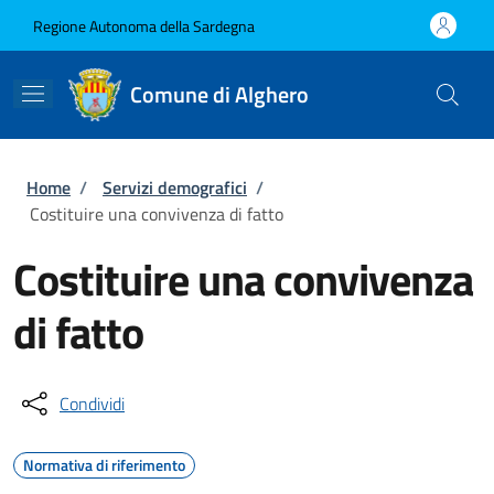
Salta al contenuto principale
Skip to footer content
Regione Autonoma della Sardegna
Comune di Alghero
Briciole di pane
Home
/
Servizi demografici
/
Costituire una convivenza di fatto
Costituire una convivenza
di fatto
Condividi
Normativa di riferimento